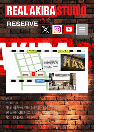
RESERVE
住所
〒101-0051
東京都千代田区神田神保町2丁目2-33
神田神保町町二丁目ビル B1F
地下鉄各線「神保町」駅 A2出口 徒歩1分
​※土足厳禁となっております。